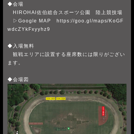
◆会場
HIROHAI佐伯総合スポーツ公園 陸上競技場
▷Google MAP
https://goo.gl/maps/KoGF
wdcZYkFxyyhz9
◆入場無料
観戦エリアに設置する座席数には限りがござい
ます。
◆会場図